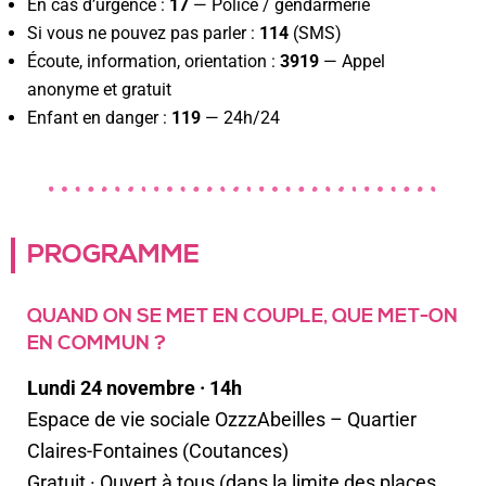
En cas d’urgence :
17
— Police / gendarmerie
Si vous ne pouvez pas parler :
114
(SMS)
Écoute, information, orientation :
3919
— Appel
anonyme et gratuit
Enfant en danger :
119
— 24h/24
PROGRAMME
QUAND ON SE MET EN COUPLE, QUE MET-ON
EN COMMUN ?
Lundi 24 novembre · 14h
Espace de vie sociale OzzzAbeilles – Quartier
Claires-Fontaines (Coutances)
Gratuit · Ouvert à tous (dans la limite des places